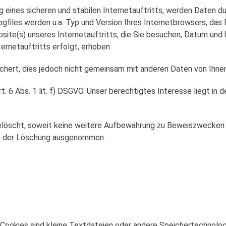
 eines sicheren und stabilen Internetauftritts, werden Daten du
gfiles werden u.a. Typ und Version Ihres Internetbrowsers, das 
site(s) unseres Internetauftritts, die Sie besuchen, Datum und 
rnetauftritts erfolgt, erhoben.
hert, dies jedoch nicht gemeinsam mit anderen Daten von Ihnen
 6 Abs. 1 lit. f) DSGVO. Unser berechtigtes Interesse liegt in de
scht, soweit keine weitere Aufbewahrung zu Beweiszwecken erfo
von der Löschung ausgenommen.
 Cookies sind kleine Textdateien oder andere Speichertechnolog