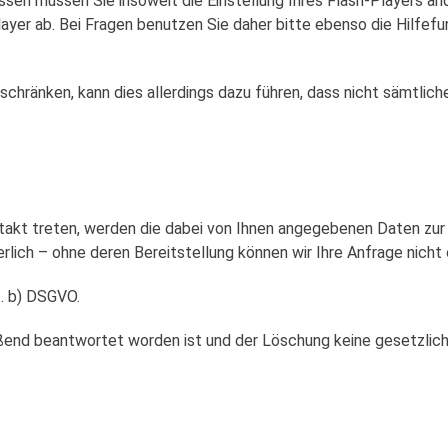
n müssen Sie insoweit die Einstellung Ihres Flash-Players ände
er ab. Bei Fragen benutzen Sie daher bitte ebenso die Hilfefu
inschränken, kann dies allerdings dazu führen, dass nicht sämtlic
ntakt treten, werden die dabei von Ihnen angegebenen Daten zur
rlich – ohne deren Bereitstellung können wir Ihre Anfrage nicht
t. b) DSGVO.
eßend beantwortet worden ist und der Löschung keine gesetzli